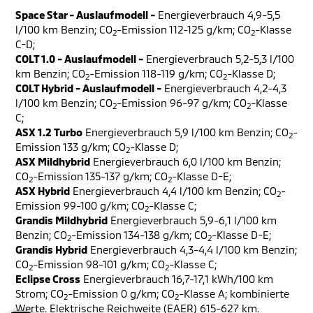
Space Star - Auslaufmodell -
Energieverbrauch 4,9-5,5
l/100 km Benzin; CO
-Emission 112-125 g/km; CO
-Klasse
2
2
C-D;
COLT 1.0 - Auslaufmodell -
Energieverbrauch 5,2-5,3 l/100
km Benzin; CO
-Emission 118-119 g/km; CO
-Klasse D;
2
2
COLT Hybrid - Auslaufmodell -
Energieverbrauch 4,2-4,3
l/100 km Benzin; CO
-Emission 96-97 g/km; CO
-Klasse
2
2
C;
ASX 1.2 Turbo
Energieverbrauch 5,9 l/100 km Benzin; CO
-
2
Emission 133 g/km; CO
-Klasse D;
2
ASX Mildhybrid
Energieverbrauch 6,0 l/100 km Benzin;
CO
-Emission 135-137 g/km; CO
-Klasse D-E;
2
2
ASX Hybrid
Energieverbrauch 4,4 l/100 km Benzin; CO
-
2
Emission 99-100 g/km; CO
-Klasse C;
2
Grandis Mildhybrid
Energieverbrauch 5,9-6,1 l/100 km
Benzin; CO
-Emission 134-138 g/km; CO
-Klasse D-E;
2
2
Grandis Hybrid
Energieverbrauch 4,3-4,4 l/100 km Benzin;
CO
-Emission 98-101 g/km; CO
-Klasse C;
2
2
Eclipse Cross
Energieverbrauch 16,7-17,1 kWh/100 km
Strom; CO
-Emission 0 g/km; CO
-Klasse A; kombinierte
2
2
Werte. Elektrische Reichweite (EAER) 615-627 km.