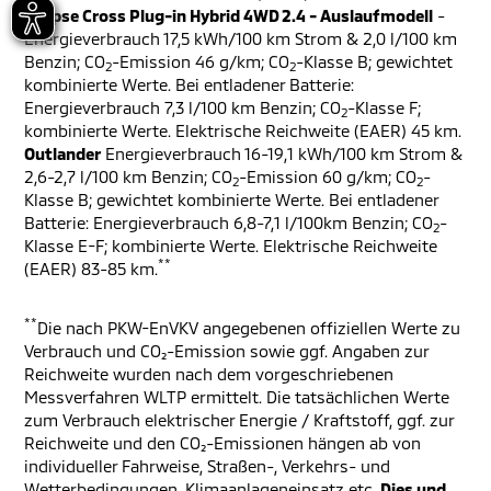
Eclipse Cross Plug-in Hybrid 4WD 2.4 - Auslaufmodell
-
Energieverbrauch 17,5 kWh/100 km Strom & 2,0 l/100 km
Benzin; CO
-Emission 46 g/km; CO
-Klasse B; gewichtet
2
2
kombinierte Werte. Bei entladener Batterie:
Energieverbrauch 7,3 l/100 km Benzin; CO
-Klasse F;
2
kombinierte Werte. Elektrische Reichweite (EAER) 45 km.
Outlander
Energieverbrauch 16-19,1 kWh/100 km Strom &
2,6-2,7 l/100 km Benzin; CO
-Emission 60 g/km; CO
-
2
2
Klasse B; gewichtet kombinierte Werte. Bei entladener
Batterie: Energieverbrauch 6,8-7,1 l/100km Benzin; CO
-
2
Klasse E-F; kombinierte Werte. Elektrische Reichweite
**
(EAER) 83-85 km.
**
Die nach PKW-EnVKV angegebenen offiziellen Werte zu
Verbrauch und CO₂-Emission sowie ggf. Angaben zur
Reichweite wurden nach dem vorgeschriebenen
Messverfahren WLTP ermittelt. Die tatsächlichen Werte
zum Verbrauch elektrischer Energie / Kraftstoff, ggf. zur
Reichweite und den CO₂-Emissionen hängen ab von
individueller Fahrweise, Straßen-, Verkehrs- und
Wetterbedingungen, Klimaanlageneinsatz etc.
Dies und